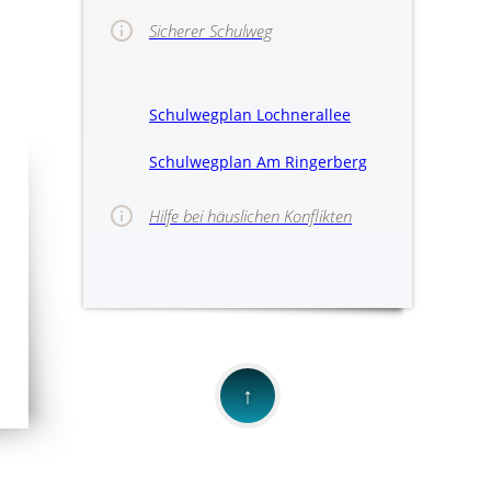
Sicherer Schulweg
Schulwegplan Lochnerallee
Schulwegplan Am Ringerberg
Hilfe bei häuslichen Konflikten
>>Hinweise für
↑