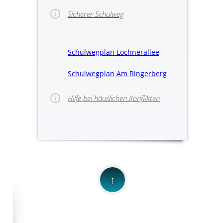
Sicherer Schulweg
Schulwegplan Lochnerallee
Schulwegplan Am Ringerberg
Hilfe bei häuslichen Konflikten
>>Hinweise für
↑