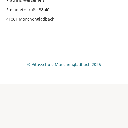
Frau Iris Weißenfels
Steinmetzstraße 38-40
41061 Mönchengladbach
© Vitusschule Mönchengladbach 2026
Wir
verwenden
auf
unserer
Website