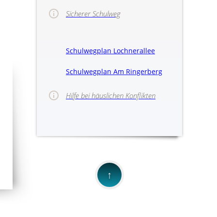
Sicherer Schulweg
Schulwegplan Lochnerallee
Schulwegplan Am Ringerberg
Hilfe bei häuslichen Konflikten
>>Hinweise für
↑