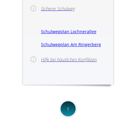
Sicherer Schulweg
Schulwegplan Lochnerallee
Schulwegplan Am Ringerberg
Hilfe bei häuslichen Konflikten
>>Hinweise für
↑