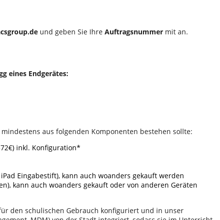
acsgroup.de
und geben Sie Ihre
Auftragsnummer
mit an.
gg eines Endgerätes:
as mindestens aus folgenden Komponenten bestehen sollte:
72€) inkl. Konfiguration*
na iPad Eingabestift), kann auch woanders gekauft werden
ten), kann auch woanders gekauft oder von anderen Geräten
für den schulischen Gebrauch konfiguriert und in unser
ement, MDM) von der Stadt integriert, sodass sie im Unterricht