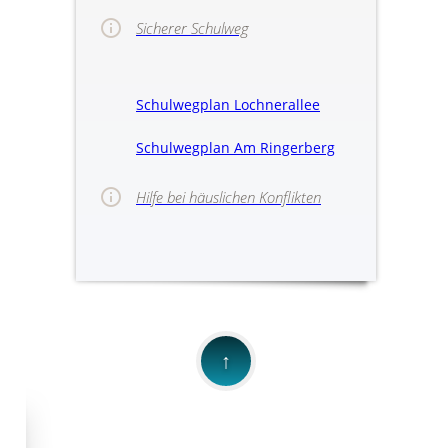
Sicherer Schulweg
Schulwegplan Lochnerallee
Schulwegplan Am Ringerberg
Hilfe bei häuslichen Konflikten
>>Hinweise für
↑