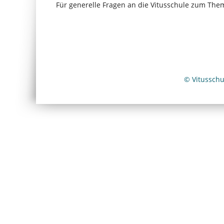
Für generelle Fragen an die Vitusschule zum The
© Vitussch
Wir
verwenden
auf
unserer
Website
technisch
notwendige
Cookies,
um