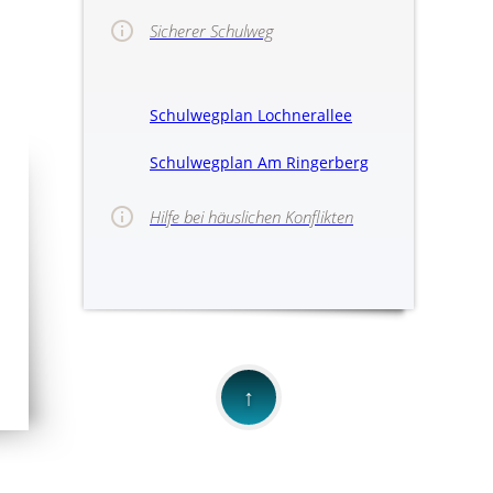
Sicherer Schulweg
Schulwegplan Lochnerallee
Schulwegplan Am Ringerberg
Hilfe bei häuslichen Konflikten
>>Hinweise für
↑